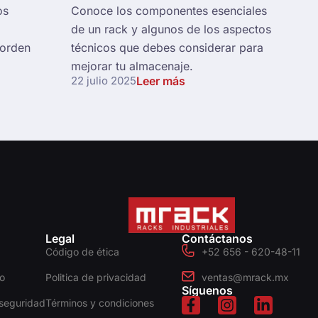
os
Conoce los componentes esenciales
de un rack y algunos de los aspectos
 orden
técnicos que debes considerar para
mejorar tu almacenaje.
22 julio 2025
Leer más
Legal
Contáctanos
Código de ética
+52 656 - 620-48-11
o
Politica de privacidad
ventas@mrack.mx
Síguenos
seguridad
Términos y condiciones