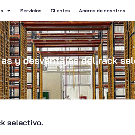
os
Servicios
Clientes
Acerca de nosotros
as y desventajas del rack sel
k selectivo.