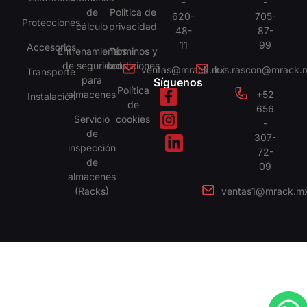
-
-
de
Politica de
620-
705-
Protecciones
cálculo
privacidad
48-
87-
11
99
Accesorios
Entrenamientos
Términos y
de seguridad
condiciones
ventas@mrack.mx
luis.rascon@mrack.
Transporte
para
Síguenos
Política
almacenes
+52
Instalación
de
656
Servicio
cookies
-
de
307-
inspección
72-
de
09
almacenes
(Racks)
ventas1@mrack.m