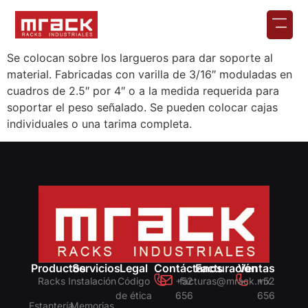
Se colocan sobre los largueros para dar soporte al
material. Fabricadas con varilla de 3/16″ moduladas en
cuadros de 2.5″ por 4″ o a la medida requerida para
soportar el peso señalado. Se pueden colocar cajas
individuales o una tarima completa.
Productos
Servicios
Legal
Contáctanos
Facturación
Ventas
Racks
Instalación
Código
+52
facturas@mrack.mx
+52
de ética
656
656
Estantería
Memorias